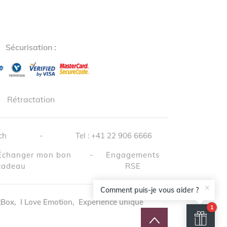
Sécurisation :
↺
✕
Rétractation
ch
-
Tel :
+41 22 906 6666
 Échanger mon bon
-
Engagements
cadeau
RSE
×
Comment puis-je vous aider ?
tBox
,
I Love Emotion
,
Expérience unique
1