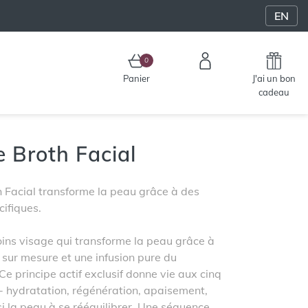
EN
0
0 article au panier
Panier
J'ai un bon
cadeau
e Broth Facial
h Facial transforme la peau grâce à des
ifiques.
ins visage qui transforme la peau grâce à
sur mesure et une infusion pure du
e principe actif exclusif donne vie aux cinq
- hydratation, régénération, apaisement,
nsi la peau à se rééquilibrer. Une séquence