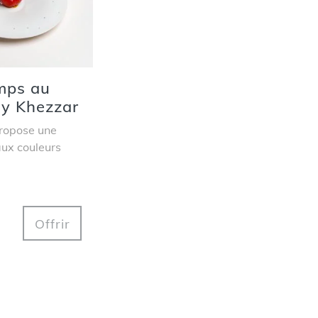
mps au
y Khezzar
ropose une
aux couleurs
Offrir