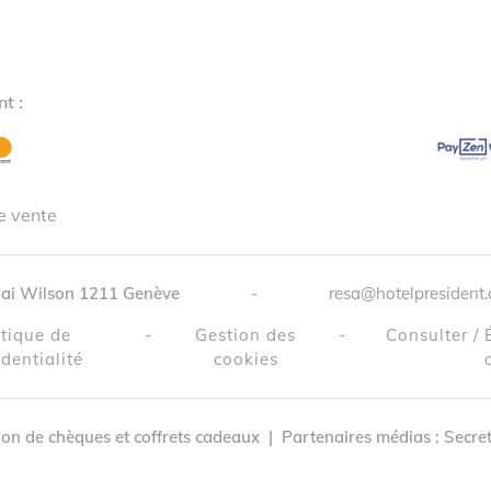
t :
e vente
ai Wilson
1211
Genève
-
resa@hotelpresident.
itique de
-
Gestion des
-
Consulter /
dentialité
cookies
tion de chèques et coffrets cadeaux
|
Partenaires médias :
Secre