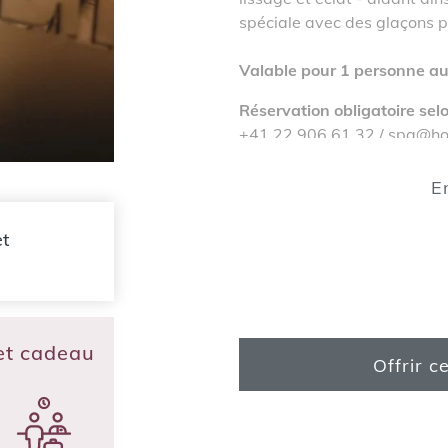
spéciale avec des glaçons pe
Valable pour 1 personne au 
Réservation obligatoire selo
+41 22 906 61 32 /
spa@hot
E
et
ret cadeau
Offrir c