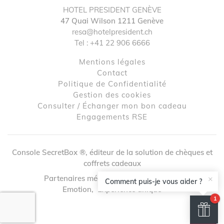
HOTEL PRESIDENT GENÈVE
47 Quai Wilson
1211
Genève
resa@hotelpresident.ch
↺
✕
Tel :
+41 22 906 6666
Mentions légales
contact
Politique de Confidentialité
Gestion des cookies
Consulter / Échanger mon bon cadeau
Engagements RSE
Console SecretBox ®
, éditeur de la solution de chèques et
coffrets cadeaux
Partenaires médias :
SecretBox
,
I Love
×
Comment puis-je vous aider ?
Emotion
,
Expérience unique
1