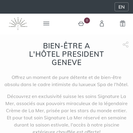
EN
0
BIEN-ÊTRE A
0 article au panier
L'HÔTEL PRESIDENT
Partage Face
apytheme
Part
GENEVE
Offrez un moment de pure détente et de bien-être
absolu dans le cadre intimiste du luxueux Spa de l'hôtel.
Découvrez en exclusivité suisse les soins Signature La
Mer, associés aux pouvoirs miraculeux de la légendaire
Crème de La Mer, prisée par les stars du monde entier.
Et pour tout soin Signature La Mer réservé en semaine
durant la saison estivale, l'accès à notre piscine
extérieure chauffée est offerte!